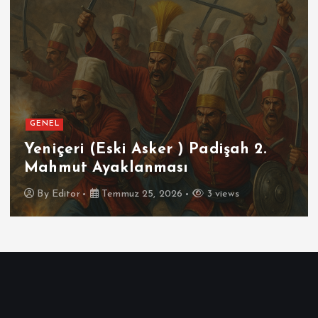
GENEL
SPOR
Futbolun Zirvesinde Yeniden
İspanya
By
Editor
Temmuz 16, 2026
4 views