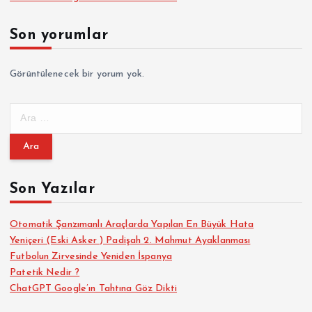
Son yorumlar
Görüntülenecek bir yorum yok.
A
r
a
m
a
Son Yazılar
:
Otomatik Şanzımanlı Araçlarda Yapılan En Büyük Hata
Yeniçeri (Eski Asker ) Padişah 2. Mahmut Ayaklanması
Futbolun Zirvesinde Yeniden İspanya
Patetik Nedir ?
ChatGPT Google’ın Tahtına Göz Dikti