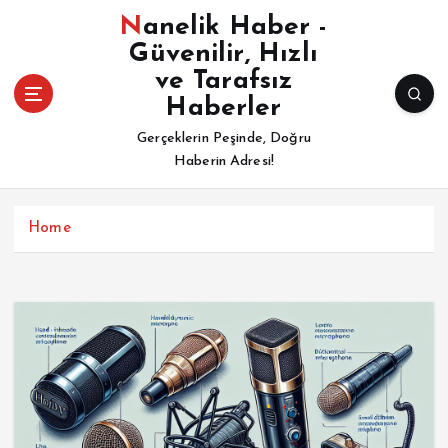
İ
Nanelik Haber -
ç
Güvenilir, Hızlı
e
ve Tarafsız
r
i
Haberler
ğ
Gerçeklerin Peşinde, Doğru
e
Haberin Adresi!
a
t
l
Home
a