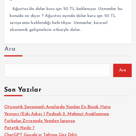
Ağustos’da dolar kuru için 50 TL bekleniyor. Uzmanlar bu
konuda ne diyor ? Ağustos ayında dolar kuru için 50 TL
seviyesinin beklendiği belirtiliyor. Uzmanlar, küresel
ekonomik gelişmelerin etkisiyle dolar…
Ara
Ara
Son Yazılar
Otomatik Şanzımanlı Araçlarda Yapılan En Büyük Hata
Yeniçeri (Eski Asker ) Padişah 2. Mahmut Ayaklanması
Futbolun Zirvesinde Yeniden İspanya
Patetik Nedir ?
ChatGPT Google’ın Tahtına Göz Dikti