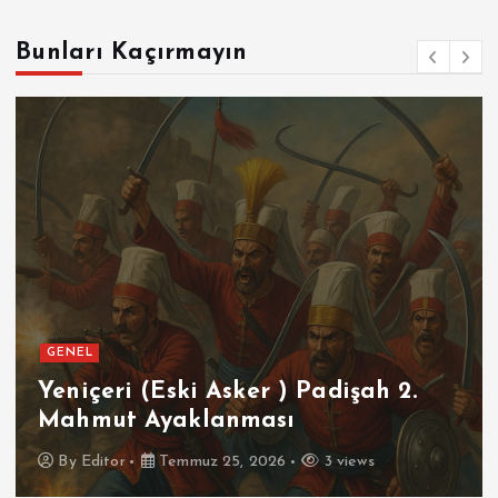
Bunları Kaçırmayın
GENEL
SPOR
Futbolun Zirvesinde Yeniden
İspanya
By
Editor
Temmuz 16, 2026
4 views