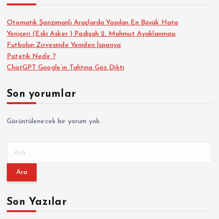
Otomatik Şanzımanlı Araçlarda Yapılan En Büyük Hata
Yeniçeri (Eski Asker ) Padişah 2. Mahmut Ayaklanması
Futbolun Zirvesinde Yeniden İspanya
Patetik Nedir ?
ChatGPT Google’ın Tahtına Göz Dikti
Son yorumlar
Görüntülenecek bir yorum yok.
A
r
a
m
a
Son Yazılar
: