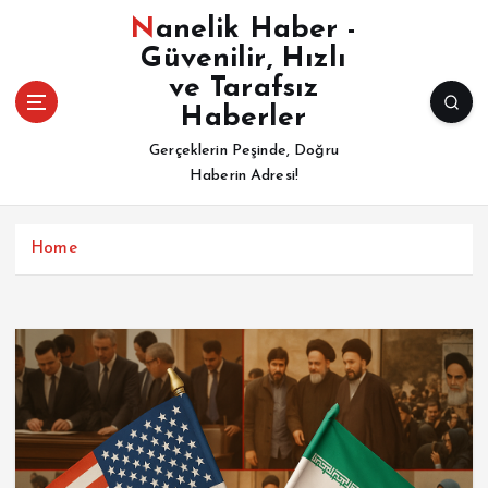
İ
Nanelik Haber -
ç
Güvenilir, Hızlı
e
ve Tarafsız
r
i
Haberler
ğ
Gerçeklerin Peşinde, Doğru
e
Haberin Adresi!
a
t
l
Home
a