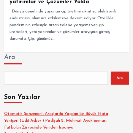
yatırımlar ve Çözümler Yolda
Dünya genelinde yaşanan çip üretimi sıkıntısı, elektronik
endüstrisini olumsuz etkilemeye devam ediyor. Özellikle
pandeminin etkisiyle artan talebe yetişemeyen çip
üreticileri, yeni yatırımlar ve çözümler arayışına girmiş
durumda. Çip, günümüz…
Ara
Ara
Son Yazılar
Otomatik Şanzımanlı Araçlarda Yapılan En Büyük Hata
Yeniçeri (Eski Asker ) Padişah 2. Mahmut Ayaklanması
Futbolun Zirvesinde Yeniden İspanya