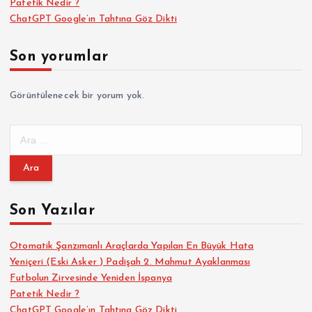
Patetik Nedir ?
ChatGPT Google’ın Tahtına Göz Dikti
Son yorumlar
Görüntülenecek bir yorum yok.
A
r
a
m
a
Son Yazılar
:
Otomatik Şanzımanlı Araçlarda Yapılan En Büyük Hata
Yeniçeri (Eski Asker ) Padişah 2. Mahmut Ayaklanması
Futbolun Zirvesinde Yeniden İspanya
Patetik Nedir ?
ChatGPT Google’ın Tahtına Göz Dikti