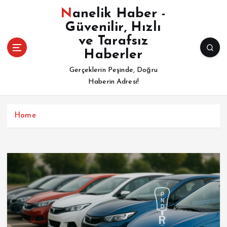
İ
Nanelik Haber -
ç
Güvenilir, Hızlı
e
ve Tarafsız
r
i
Haberler
ğ
Gerçeklerin Peşinde, Doğru
e
Haberin Adresi!
a
t
l
Home
a