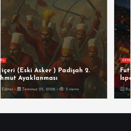
GENEL
SPOR
Futbolun Zirvesinde Yeniden
İspanya
By
Editor
Temmuz 16, 2026
4 views