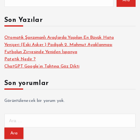
Ara
Son Yazılar
Otomatik Şanzımanlı Araçlarda Yapılan En Büyük Hata
Yeniçeri (Eski Asker ) Padişah 2. Mahmut Ayaklanması
Futbolun Zirvesinde Yeniden İspanya
Patetik Nedir ?
ChatGPT Google’ın Tahtına Göz Dikti
Son yorumlar
Görüntülenecek bir yorum yok.
A
r
a
m