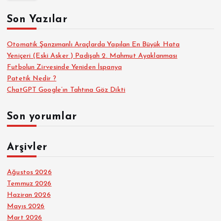
a
Son Yazılar
:
Otomatik Şanzımanlı Araçlarda Yapılan En Büyük Hata
Yeniçeri (Eski Asker ) Padişah 2. Mahmut Ayaklanması
Futbolun Zirvesinde Yeniden İspanya
Patetik Nedir ?
ChatGPT Google’ın Tahtına Göz Dikti
Son yorumlar
Arşivler
Ağustos 2026
Temmuz 2026
Haziran 2026
Mayıs 2026
Mart 2026