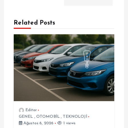
ı
g
Related Posts
e
z
i
n
m
e
Editor
s
GENEL
,
OTOMOBİL
,
TEKNOLOJİ
Ağustos 6, 2026
1 views