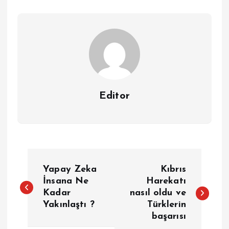
Editor
Y
Yapay Zeka
Kıbrıs
a
İnsana Ne
Harekatı
Kadar
nasıl oldu ve
Yakınlaştı ?
Türklerin
z
başarısı