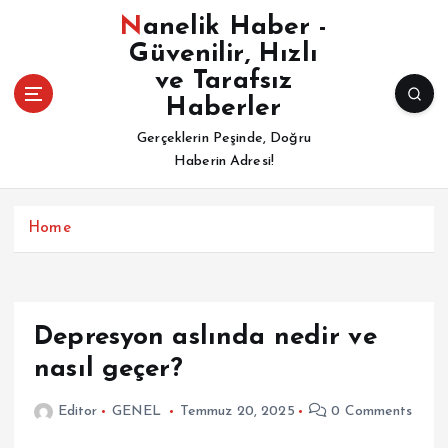
İ
Nanelik Haber -
ç
Güvenilir, Hızlı
e
ve Tarafsız
r
i
Haberler
ğ
Gerçeklerin Peşinde, Doğru
e
Haberin Adresi!
a
t
l
Home
a
Depresyon aslında nedir ve
nasıl geçer?
Editor
GENEL
Temmuz 20, 2025
0 Comments