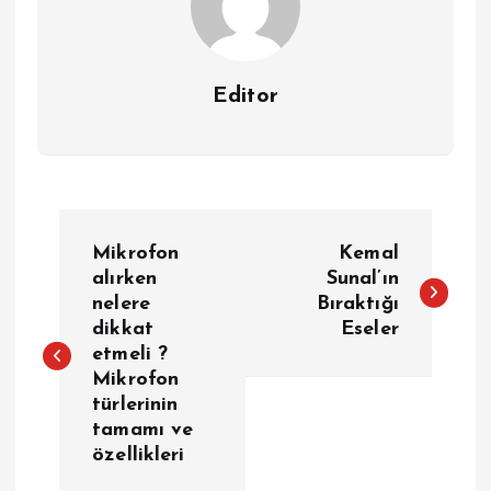
Editor
Y
Mikrofon
Kemal
a
alırken
Sunal’ın
nelere
Bıraktığı
dikkat
Eseler
z
etmeli ?
Mikrofon
ı
türlerinin
tamamı ve
g
özellikleri