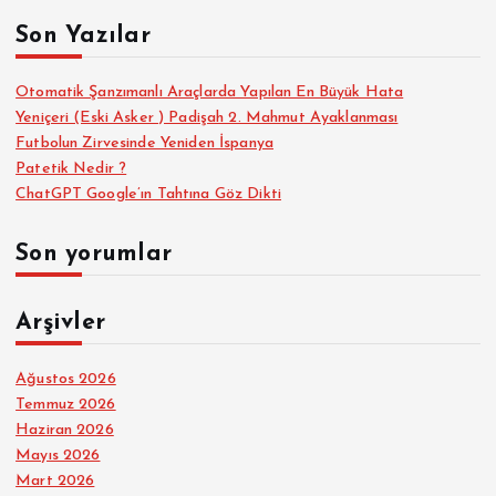
a
Son Yazılar
:
Otomatik Şanzımanlı Araçlarda Yapılan En Büyük Hata
Yeniçeri (Eski Asker ) Padişah 2. Mahmut Ayaklanması
Futbolun Zirvesinde Yeniden İspanya
Patetik Nedir ?
ChatGPT Google’ın Tahtına Göz Dikti
Son yorumlar
Arşivler
Ağustos 2026
Temmuz 2026
Haziran 2026
Mayıs 2026
Mart 2026