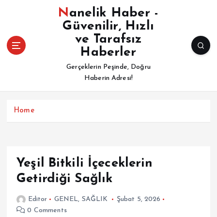
İ
Nanelik Haber -
ç
Güvenilir, Hızlı
e
ve Tarafsız
r
i
Haberler
ğ
Gerçeklerin Peşinde, Doğru
e
Haberin Adresi!
a
t
l
Home
a
Yeşil Bitkili İçeceklerin
Getirdiği Sağlık
Editor
GENEL
,
SAĞLIK
Şubat 5, 2026
0 Comments