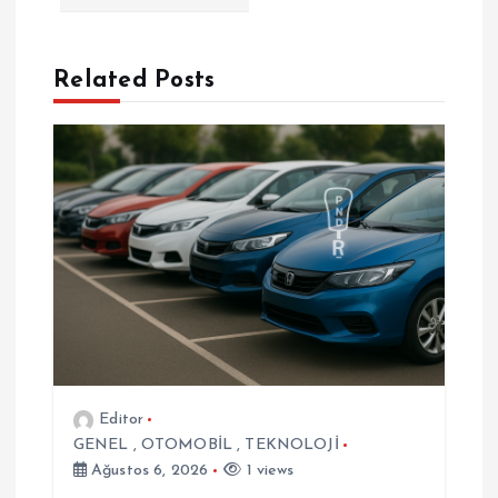
e
z
Related Posts
i
n
m
e
s
i
Editor
GENEL
,
OTOMOBİL
,
TEKNOLOJİ
Ağustos 6, 2026
1 views