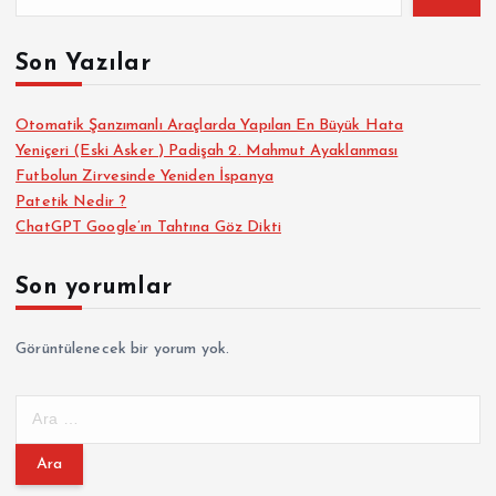
Son Yazılar
Otomatik Şanzımanlı Araçlarda Yapılan En Büyük Hata
Yeniçeri (Eski Asker ) Padişah 2. Mahmut Ayaklanması
Futbolun Zirvesinde Yeniden İspanya
Patetik Nedir ?
ChatGPT Google’ın Tahtına Göz Dikti
Son yorumlar
Görüntülenecek bir yorum yok.
A
r
a
m