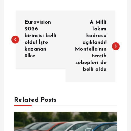
Y
Eurovision
A Milli
a
2026
Takım
birincisi belli
kadrosu
oldu! İşte
açıklandı!
z
kazanan
Montella’nın
ülke
tercih
ı
sebepleri de
belli oldu
g
e
Related Posts
z
i