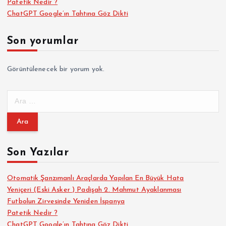
Patetik Nedir ?
ChatGPT Google’ın Tahtına Göz Dikti
Son yorumlar
Görüntülenecek bir yorum yok.
A
r
a
m
a
Son Yazılar
:
Otomatik Şanzımanlı Araçlarda Yapılan En Büyük Hata
Yeniçeri (Eski Asker ) Padişah 2. Mahmut Ayaklanması
Futbolun Zirvesinde Yeniden İspanya
Patetik Nedir ?
ChatGPT Google’ın Tahtına Göz Dikti