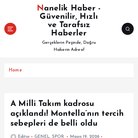
İ
Nanelik Haber -
ç
Güvenilir, Hızlı
e
ve Tarafsız
r
i
Haberler
ğ
Gerçeklerin Peşinde, Doğru
e
Haberin Adresi!
a
t
l
Home
a
A Milli Takım kadrosu
açıklandı! Montella’nın tercih
sebepleri de belli oldu
Editor
GENEL
,
SPOR
Mayıs 19, 2026