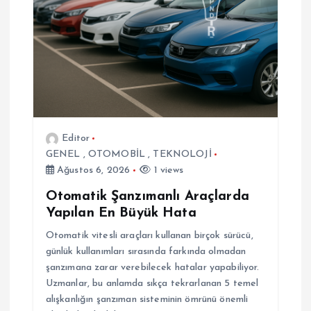
n
m
e
s
i
Editor
GENEL
,
OTOMOBİL
,
TEKNOLOJİ
Ağustos 6, 2026
1 views
Otomatik Şanzımanlı Araçlarda
Yapılan En Büyük Hata
Otomatik vitesli araçları kullanan birçok sürücü,
günlük kullanımları sırasında farkında olmadan
şanzımana zarar verebilecek hatalar yapabiliyor.
Uzmanlar, bu anlamda sıkça tekrarlanan 5 temel
alışkanlığın şanzıman sisteminin ömrünü önemli