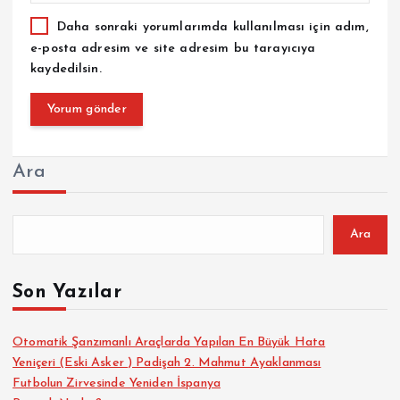
Daha sonraki yorumlarımda kullanılması için adım,
e-posta adresim ve site adresim bu tarayıcıya
kaydedilsin.
Ara
Ara
Son Yazılar
Otomatik Şanzımanlı Araçlarda Yapılan En Büyük Hata
Yeniçeri (Eski Asker ) Padişah 2. Mahmut Ayaklanması
Futbolun Zirvesinde Yeniden İspanya