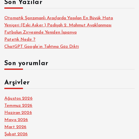
Son Yazılar
:
Otomatik Şanzımanlı Araçlarda Yapılan En Büyük Hata
Yeniçeri (Eski Asker ) Padişah 2. Mahmut Ayaklanması
Futbolun Zirvesinde Yeniden İspanya
Patetik Nedir ?
ChatGPT Google’ın Tahtına Göz Dikti
Son yorumlar
Arşivler
Ağustos 2026
Temmuz 2026
Haziran 2026
Mayıs 2026
Mart 2026
Şubat 2026