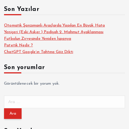
Son Yazılar
Otomatik Şanzımanlı Araçlarda Yapılan En Büyük Hata
Yeniçeri (Eski Asker ) Padişah 2. Mahmut Ayaklanması
Futbolun Zirvesinde Yeniden İspanya
Patetik Nedir ?
ChatGPT Google’ın Tahtına Göz Dikti
Son yorumlar
Görüntülenecek bir yorum yok.
A
r
a
m
a