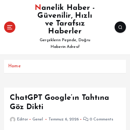
İ
Nanelik Haber -
ç
Güvenilir, Hızlı
e
ve Tarafsız
r
i
Haberler
ğ
Gerçeklerin Peşinde, Doğru
e
Haberin Adresi!
a
t
l
Home
a
ChatGPT Google’ın Tahtına
Göz Dikti
Editor
Genel
Temmuz 6, 2026
0 Comments